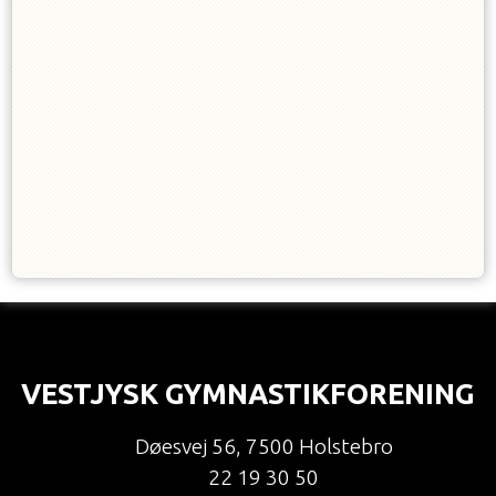
VESTJYSK GYMNASTIKFORENING
Døesvej 56
,
7500 Holstebro
22 19 30 50