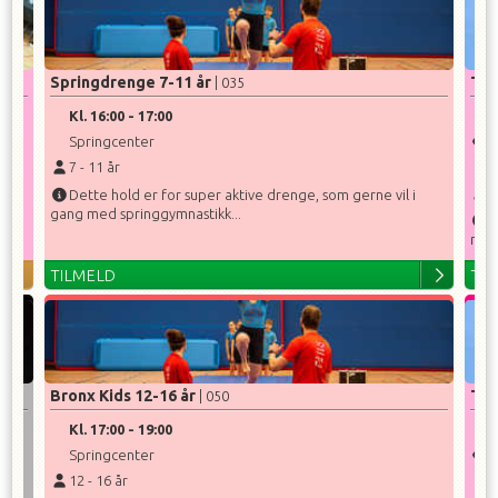
Springdrenge 7-11 år
Tal
| 035
Kl.
16:00
-
17:00
K
Springcenter
F
7
-
11
år
S
8
Dette hold er for super aktive drenge, som gerne vil i
gang med springgymnastikk...
et
T
med 
TILMELD
TI
Bronx Kids 12-16 år
Tum
| 050
Kl.
17:00
-
19:00
K
Springcenter
F
12
-
16
år
S