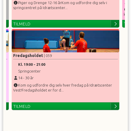
1
Piger og Drenge 12-16 årKom og udfordre dig selv i
springcentret på Idrætscenter...
T
konk
TILMELD
TI
Fredagsholdet
| 059
Kl.
19:00
-
21:00
Springcenter
14
-
30
år
du
Kom og udfordre dig selv hver fredag på Idrætscenter
Vest!Fredagsholdet er for d...
TILMELD