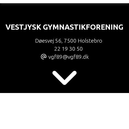
VESTJYSK GYMNASTIKFORENING
Døesvej 56
,
7500 Holstebro
22 19 30 50
vgf89@vgf89.dk