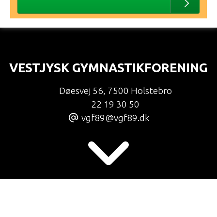
VESTJYSK GYMNASTIKFORENING
Døesvej 56
,
7500 Holstebro
22 19 30 50
vgf89@vgf89.dk