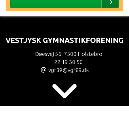
VESTJYSK GYMNASTIKFORENING
Døesvej 56
,
7500 Holstebro
22 19 30 50
vgf89@vgf89.dk