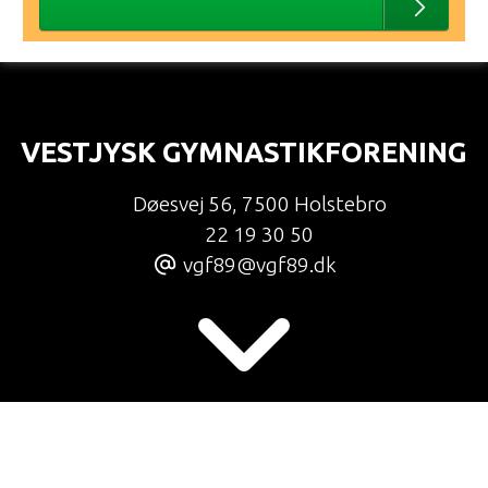
VESTJYSK GYMNASTIKFORENING
Døesvej 56
,
7500 Holstebro
22 19 30 50
vgf89@vgf89.dk